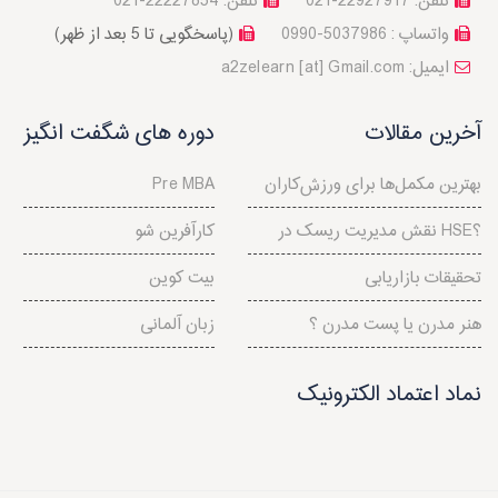
تلفن: 22927917-021
تلفن: 22227854-021
واتساپ : 5037986-0990
(پاسخگویی تا 5 بعد از ظهر)
a2zelearn [at] Gmail.com :ایمیل
آخرین مقالات
دوره های شگفت انگیز
بهترین مکمل‌ها برای ورزش‌کاران
Pre MBA
نقش مدیریت ریسک در HSE؟
کارآفرین شو
تحقیقات بازاریابی
بیت کوین
هنر مدرن یا پست مدرن ؟
زبان آلمانی
نماد اعتماد الکترونیک