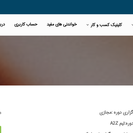
خواندنی های مفید
حساب کاربری
دربا
کلینیک کسب و کار
ه
گزاری دوره :مجازی
:تیم A2Z