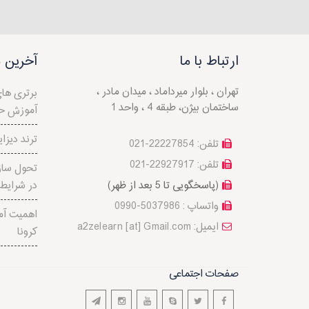
ارتباط با ما
آخرین م
تهران ، بلوار میرداماد ، میدان مادر ،
برتری ها
ساختمان بیژن، طبقه 4 ، واحد 1
آموزش ح
5ترند دیزای
تلفن: 22227854-021
تلفن: 22927917-021
تحول سازم
(پاسخگویی تا 5 بعد از ظهر)
در شرايط 
واتساپ : 5037986-0990
اهمیت آم
a2zelearn [at] Gmail.com :ایمیل
کرونا
صفحات اجتماعی