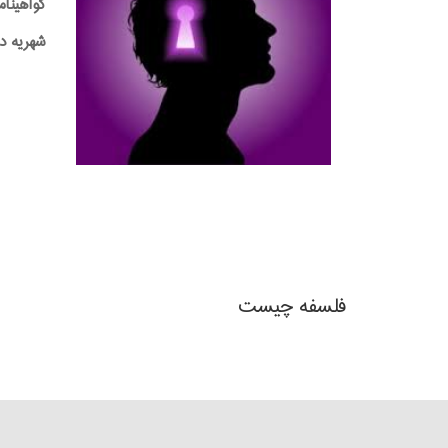
گواهینام
شهریه دوره:0,000
فلسفه چیست