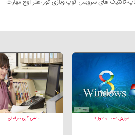
اپ
-تاکتیک های سرویس توپ وبازی تور-هنر اوج مهارت
آموزش نصب ویندوز 8
منشی گری حرفه ای