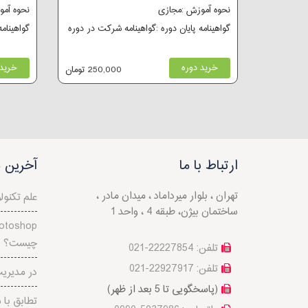
نحوه آموزش :مجازی
نحوه آم
گواهینامه پایان دوره :گواهینامه شرکت در دوره
گواهینام
خرید دوره
خرید 
250,000 تومان
ارتباط با ما
آخرین م
تهران ، بلوار میرداماد ، میدان مادر ،
علم تكنول
ساختمان بیژن، طبقه 4 ، واحد 1
چیست؟
تلفن: 22227854-021
تلفن: 22927917-021
نقش IT در م
(پاسخگویی تا 5 بعد از ظهر)
تطابق با 