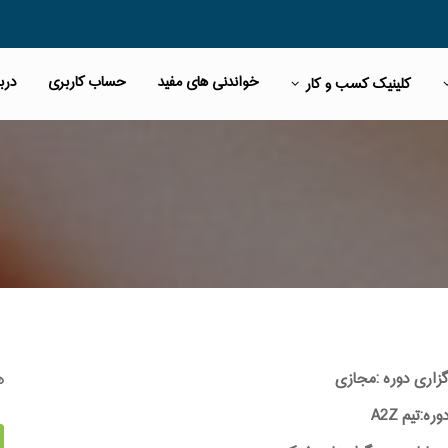
خواندنی های مفید
حساب کاربری
دربا
کلینیک کسب و کار
ه
گزاری دوره :مجازی
:تیم A2Z