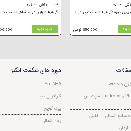
وزش :مجازی
نحوه آموزش :مجازی
ه پایان دوره :گواهینامه شرکت در دوره
گواهینامه پایان دوره :گواهینامه شرکت 
دوره
خرید دوره
650,000 تومان
600,000 توم
قالات
دوره های شگفت انگیز
وژي و جامعه
Pre MBA
تفاوت بینIllustrator و Photoshop
کارآفرین شو
بیت کوین
دیریت منابع انسانی
زبان آلمانی
سازمان