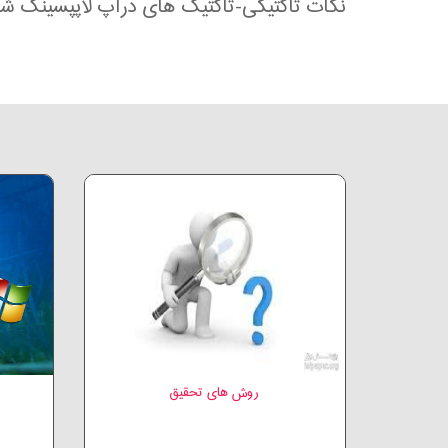
نکات تاکتیکی-
تاکتیک های دراپ لاپپسینگ ش
روش های تحقیق