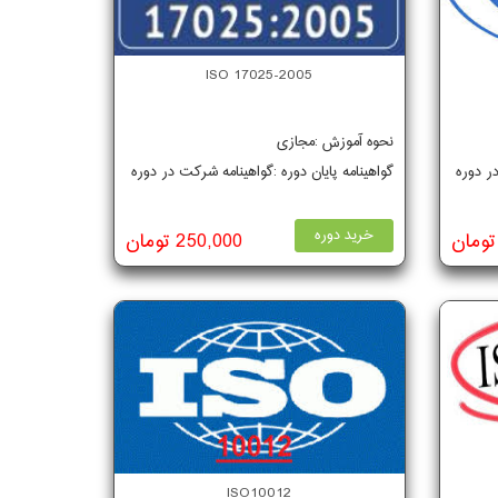
ISO 17025-2005
نحوه آموزش :مجازی
در دوره
گواهینامه پایان دوره :گواهینامه شرکت در دوره
خرید دوره
250,000 تومان
ISO10012