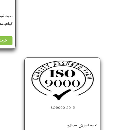
نحوه آم
گواهینام
خرید 
ISO9000-2015
نحوه آموزش :مجازی