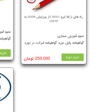
راه های ارتقا ایزو 9001 (از ویرایش 2008 به
2015)
نحوه آم
نحوه آموزش :مجازی
گواهینام
گواهینامه پایان دوره :گواهینامه شرکت در دوره
خرید 
خرید دوره
250,000 تومان