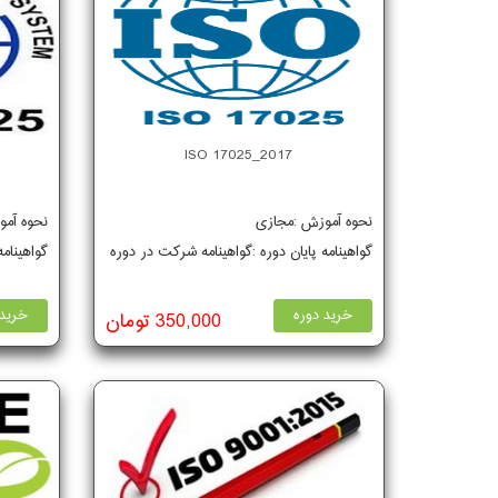
ISO 17025_2017
نحوه آموزش :مجازی
نحوه آم
گواهینامه پایان دوره :گواهینامه شرکت در دوره
گواهینام
خرید دوره
خرید 
350,000 تومان