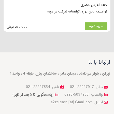
نحوه آموزش :مجازی
گواهینامه پایان دوره :گواهینامه شرکت در دوره
خرید دوره
250,000 تومان
ارتباط با ما
تهران ، بلوار میرداماد ، میدان مادر ، ساختمان بیژن، طبقه 4 ، واحد 1
تلفن: 22927917-021
تلفن: 22227854-021
واتساپ : 5037986-0990
(پاسخگویی تا 5 بعد از ظهر)
a2zelearn [at] Gmail.com :ایمیل