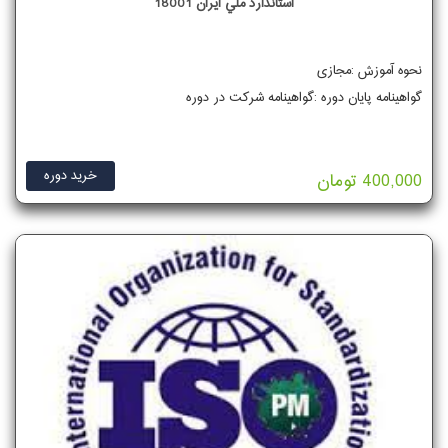
استاندارد ملي ايران 18001
نحوه آموزش :مجازی
گواهینامه پایان دوره :گواهینامه شرکت در دوره
خرید دوره
400,000 تومان