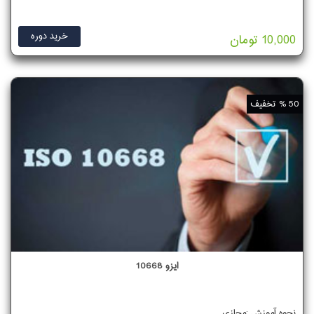
خرید دوره
10,000 تومان
50 % تخفیف
ایزو 10668
نحوه آموزش :مجازی