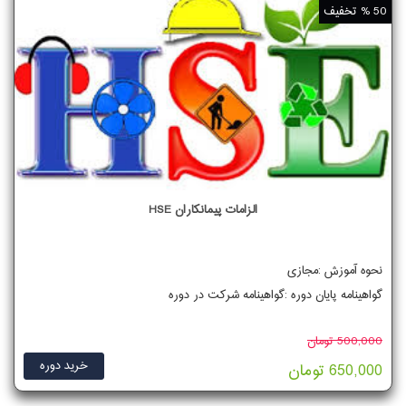
50 % تخفیف
الزامات پیمانکاران HSE
نحوه آموزش :مجازی
گواهینامه پایان دوره :گواهینامه شرکت در دوره
500,000 تومان
خرید دوره
650,000 تومان