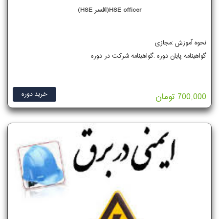
HSE officer(افسر HSE)
نحوه آموزش :مجازی
گواهینامه پایان دوره :گواهینامه شرکت در دوره
خرید دوره
700,000 تومان