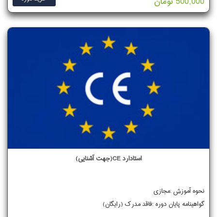
500,000 تومان
استادارد CE(جهت آشنایی)
نحوه آموزش :مجازی
گواهینامه پایان دوره :فاقد مدرک (رایگان)